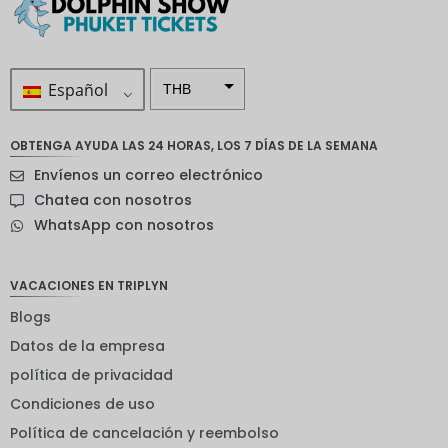
Español
THB
ZAR
OBTENGA AYUDA LAS 24 HORAS, LOS 7 DÍAS DE LA SEMANA
Corona
Envíenos un correo electrónico
sueca
Chatea con nosotros
Dólar
WhatsApp con nosotros
neozelan
dés
Corona
VACACIONES EN TRIPLYN
noruega
Blogs
Guay
Datos de la empresa
EUR
política de privacidad
Condiciones de uso
INR
Política de cancelación y reembolso
IDR