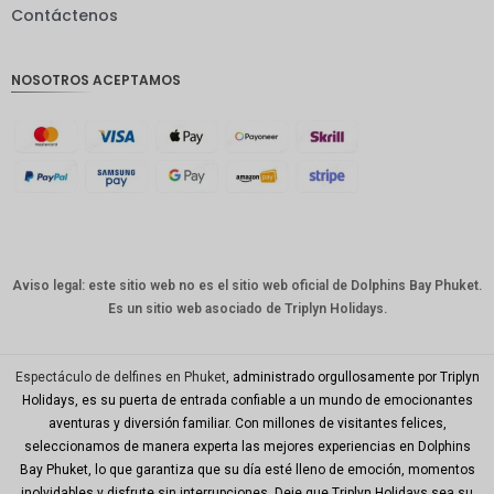
Contáctenos
GBP
Corona
NOSOTROS ACEPTAMOS
danesa
franco
suizo
CANALL
A
Dólar
australia
no
Aviso legal: este sitio web no es el sitio web oficial de Dolphins Bay Phuket.
Es un sitio web asociado de Triplyn Holidays.
Won
coreano
Año
Espectáculo de delfines en Phuket
, administrado orgullosamente por Triplyn
Nuevo
Holidays, es su puerta de entrada confiable a un mundo de emocionantes
Chino
aventuras y diversión familiar. Con millones de visitantes felices,
seleccionamos de manera experta las mejores experiencias en Dolphins
Día
Mundial
Bay Phuket, lo que garantiza que su día esté lleno de emoción, momentos
del Golfo
inolvidables y disfrute sin interrupciones. Deje que Triplyn Holidays sea su