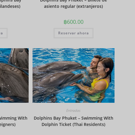
Corona
ilandeses)
asiento regular (extranjeros)
danesa
฿
600.00
franco
suizo
ra
Reservar ahora
CANALL
A
Dólar
australia
no
Won
coreano
Año
Nuevo
Chino
Día
Entradas
Mundial
Swimming With
Dolphins Bay Phuket – Swimming With
del Golfo
eigners)
Dolphin Ticket (Thai Residents)
Mir