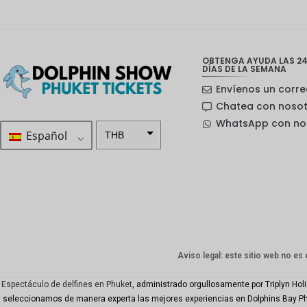
OBTENGA AYUDA LAS 24
DÍAS DE LA SEMANA
Envíenos un corre
Chatea con noso
WhatsApp con no
Español
THB
ZAR
Corona
sueca
Dólar
neozelan
dés
Aviso legal: este sitio web no es 
Corona
noruega
Espectáculo de delfines en Phuket
, administrado orgullosamente por Triplyn Hol
seleccionamos de manera experta las mejores experiencias en Dolphins Bay Phuke
Guay