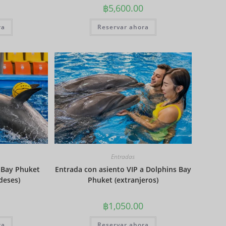
฿
5,600.00
PHP
Dólar de
ra
Reservar ahora
Hong
Kong
Dólares
singapur
enses
Dólar
estadou
nidense
Entradas
 Bay Phuket
Entrada con asiento VIP a Dolphins Bay
deses)
Phuket (extranjeros)
฿
1,050.00
ra
Reservar ahora