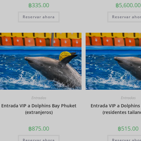
฿
335.00
฿
5,600.00
Reservar ahora
Reservar aho
Entradas
Entradas
Entrada VIP a Dolphins Bay Phuket
Entrada VIP a Dolphins
(extranjeros)
(residentes tailan
฿
875.00
฿
515.00
Reservar ahora
Reservar aho