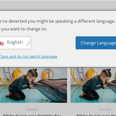
've detected you might be speaking a different language.
 you want to change to:
English
Orden predeterminado
Change Languag
Close and do not switch language
Entradas
Entradas
Billete de lujo para Dolphins Bay
Billete de lujo para D