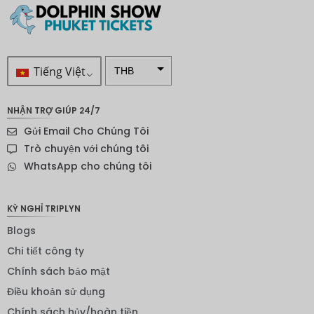
Tiếng Việt
THB
VND
NHẬN TRỢ GIÚP 24/7
SEK
Gửi Email Cho Chúng Tôi
Đô la
Trò chuyện với chúng tôi
New
WhatsApp cho chúng tôi
Zealand
NOK
KỲ NGHỈ TRIPLYN
Yên
Blogs
Nhật
Chi tiết công ty
Đồng
euro
Chính sách bảo mật
Điều khoản sử dụng
INR
Chính sách hủy/hoàn tiền