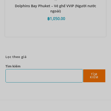
Dolphins Bay Phuket – Vé ghế VVIP (Người nước
ngoài)
฿
1,050.00
Đặt ngay
Lọc theo giá
Tìm kiếm
TÌM
KIẾM