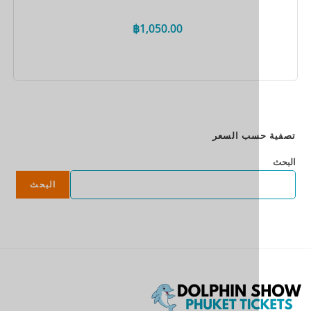
฿
1,050.00
احجز الآن
سب السعر
البحث