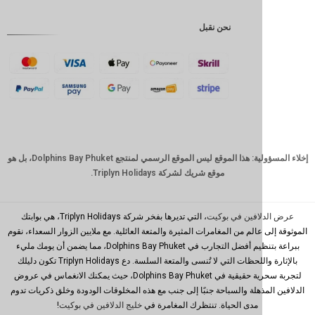
إندونيسية
نحن نقبل
GBP
كرونة
دانمركية
فرنك
سويسري
كاد
الدولار
إخلاء المسؤولية: هذا الموقع ليس الموقع الرسمي لمنتجع Dolphins Bay Phuket، بل هو
الاسترالي
موقع شريك لشركة Triplyn Holidays.
وون
كوري
جنوبي
افين في بوكيت
، التي تديرها بفخر شركة Triplyn Holidays، هي بوابتك
الم من المغامرات المثيرة والمتعة العائلية. مع ملايين الزوار السعداء، نقوم
يوان
ببراعة بتنظيم أفضل التجارب في Dolphins Bay Phuket، مما يضمن أن يومك مليء
صيني
بالإثارة واللحظات التي لا تُنسى والمتعة السلسة. دع Triplyn Holidays تكون دليلك
تايوان
لتجربة سحرية حقيقية في Dolphins Bay Phuket، حيث يمكنك الانغماس في عروض
ذهلة والسباحة جنبًا إلى جنب مع هذه المخلوقات الودودة وخلق ذكريات تدوم
رينغيت
مدى الحياة. تنتظرك المغامرة في
خليج الدلافين في بوكيت
!
ماليزي