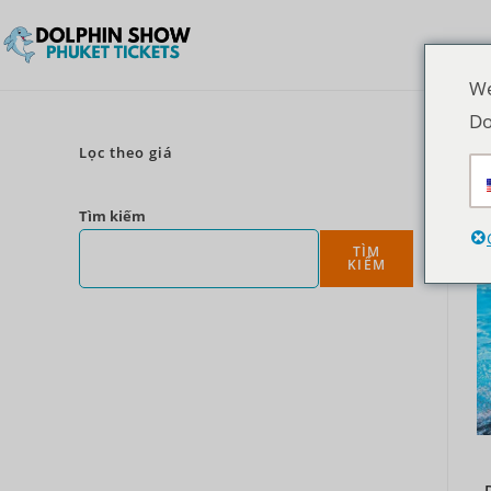
We
Do
Lọc theo giá
Tìm kiếm
TÌM
KIẾM