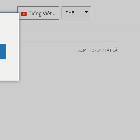
Tiếng Việt
THB
VND
SEK
Đô la
XEM:
12
24
TẤT CẢ
e
New
Zealand
NOK
Yên
Nhật
Đồng
euro
INR
IDR
Bảng
Anh