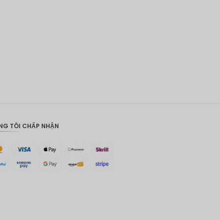
ĐKK
CHF
CAD
Đô la Úc
KRW
Nhân
dân tệ
NG TÔI CHẤP NHẬN
TWD
MYR
PHP
Hồng
Kông
đô la
Singapor