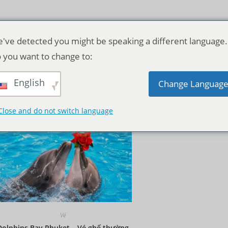
've detected you might be speaking a different language.
 you want to change to:
English
Thứ tự mặc định
Change Languag
Close and do not switch language
Vé
Dolphins Bay Phuket – Vé ghế thường