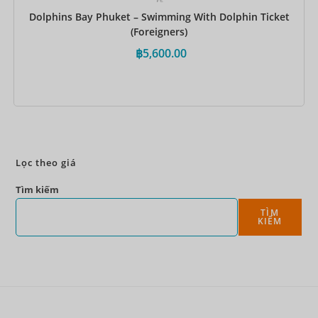
Dolphins Bay Phuket – Swimming With Dolphin Ticket
(Foreigners)
฿
5,600.00
Đặt ngay
Lọc theo giá
Tìm kiếm
TÌM
KIẾM