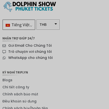
Tiếng Việt
THB
VND
NHẬN TRỢ GIÚP 24/7
SEK
Gửi Email Cho Chúng Tôi
Đô la
Trò chuyện với chúng tôi
New
WhatsApp cho chúng tôi
Zealand
NOK
KỲ NGHỈ TRIPLYN
Yên
Blogs
Nhật
Chi tiết công ty
Đồng
euro
Chính sách bảo mật
Điều khoản sử dụng
INR
Chính sách hủy/hoàn tiền