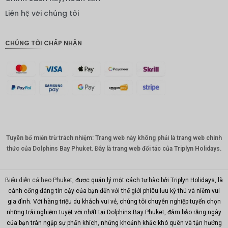
IDR
Liên hệ với chúng tôi
Bảng
Anh
CHÚNG TÔI CHẤP NHẬN
ĐKK
CHF
CAD
Đô la Úc
KRW
Tuyên bố miễn trừ trách nhiệm: Trang web này không phải là trang web chính
Nhân
dân tệ
thức của Dolphins Bay Phuket. Đây là trang web đối tác của Triplyn Holidays.
TWD
Biểu diễn cá heo Phuket
, được quản lý một cách tự hào bởi Triplyn Holidays, là
MYR
cánh cổng đáng tin cậy của bạn đến với thế giới phiêu lưu kỳ thú và niềm vui
gia đình. Với hàng triệu du khách vui vẻ, chúng tôi chuyên nghiệp tuyển chọn
PHP
những trải nghiệm tuyệt vời nhất tại Dolphins Bay Phuket, đảm bảo rằng ngày
Hồng
của bạn tràn ngập sự phấn khích, những khoảnh khắc khó quên và tận hưởng