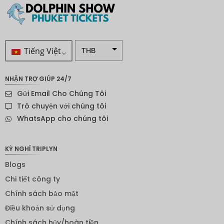
Tiếng Việt
THB
VND
NHẬN TRỢ GIÚP 24/7
SEK
Gửi Email Cho Chúng Tôi
Đô la
Trò chuyện với chúng tôi
New
WhatsApp cho chúng tôi
Zealand
NOK
KỲ NGHỈ TRIPLYN
Yên
Blogs
Nhật
Chi tiết công ty
Đồng
euro
Chính sách bảo mật
Điều khoản sử dụng
INR
Chính sách hủy/hoàn tiền