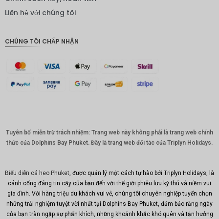
IDR
Liên hệ với chúng tôi
Bảng
Anh
CHÚNG TÔI CHẤP NHẬN
ĐKK
CHF
CAD
Đô la Úc
KRW
Tuyên bố miễn trừ trách nhiệm: Trang web này không phải là trang web chính
Nhân
dân tệ
thức của Dolphins Bay Phuket. Đây là trang web đối tác của Triplyn Holidays.
TWD
Biểu diễn cá heo Phuket
, được quản lý một cách tự hào bởi Triplyn Holidays, là
MYR
cánh cổng đáng tin cậy của bạn đến với thế giới phiêu lưu kỳ thú và niềm vui
gia đình. Với hàng triệu du khách vui vẻ, chúng tôi chuyên nghiệp tuyển chọn
PHP
những trải nghiệm tuyệt vời nhất tại Dolphins Bay Phuket, đảm bảo rằng ngày
Hồng
của bạn tràn ngập sự phấn khích, những khoảnh khắc khó quên và tận hưởng