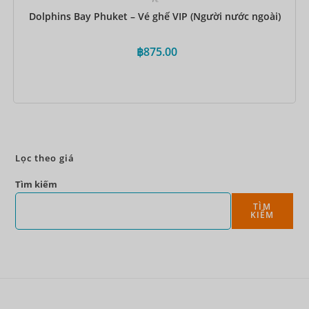
Dolphins Bay Phuket – Vé ghế VIP (Người nước ngoài)
฿
875.00
Đặt ngay
Lọc theo giá
Tìm kiếm
TÌM
KIẾM