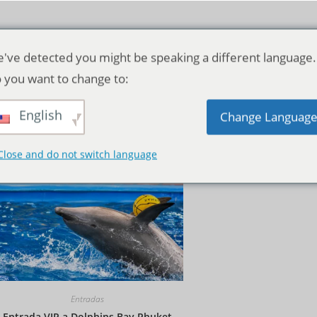
've detected you might be speaking a different language.
 you want to change to:
English
Orden predeterminado
Change Languag
Close and do not switch language
Entradas
Entrada VIP a Dolphins Bay Phuket