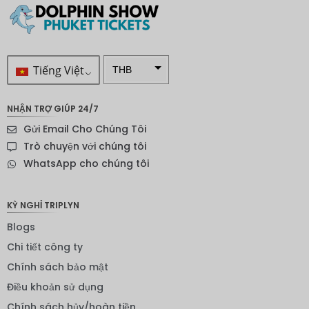
Tiếng Việt
THB
VND
NHẬN TRỢ GIÚP 24/7
SEK
Gửi Email Cho Chúng Tôi
Đô la
Trò chuyện với chúng tôi
New
WhatsApp cho chúng tôi
Zealand
NOK
KỲ NGHỈ TRIPLYN
Yên
Blogs
Nhật
Chi tiết công ty
Đồng
euro
Chính sách bảo mật
Điều khoản sử dụng
INR
Chính sách hủy/hoàn tiền