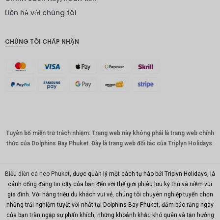
IDR
Liên hệ với chúng tôi
Bảng
Anh
CHÚNG TÔI CHẤP NHẬN
ĐKK
CHF
CAD
Đô la Úc
KRW
Tuyên bố miễn trừ trách nhiệm: Trang web này không phải là trang web chính
Nhân
dân tệ
thức của Dolphins Bay Phuket. Đây là trang web đối tác của Triplyn Holidays.
TWD
Biểu diễn cá heo Phuket
, được quản lý một cách tự hào bởi Triplyn Holidays, là
MYR
cánh cổng đáng tin cậy của bạn đến với thế giới phiêu lưu kỳ thú và niềm vui
gia đình. Với hàng triệu du khách vui vẻ, chúng tôi chuyên nghiệp tuyển chọn
PHP
những trải nghiệm tuyệt vời nhất tại Dolphins Bay Phuket, đảm bảo rằng ngày
Hồng
của bạn tràn ngập sự phấn khích, những khoảnh khắc khó quên và tận hưởng