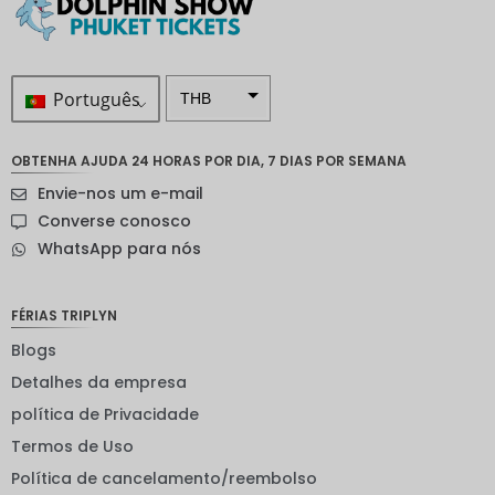
Português
THB
ZAR
OBTENHA AJUDA 24 HORAS POR DIA, 7 DIAS POR SEMANA
Coroa
Envie-nos um e-mail
sueca
Converse conosco
Dólar
WhatsApp para nós
neozelan
dês
Coroa
FÉRIAS TRIPLYN
noruegu
esa
Blogs
Detalhes da empresa
ienes
política de Privacidade
EUR
Termos de Uso
INR
Política de cancelamento/reembolso