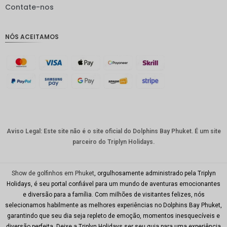
IDR
Contate-nos
GBP
NÓS ACEITAMOS
Coroa
dinamar
quesa
Franco
suíço
CAD
Dólar
australia
Aviso Legal: Este site não é o site oficial do Dolphins Bay Phuket. É um site
no
parceiro do Triplyn Holidays.
KRW
CNY
Show de golfinhos em Phuket
, orgulhosamente administrado pela Triplyn
Holidays, é seu portal confiável para um mundo de aventuras emocionantes
TWD
e diversão para a família. Com milhões de visitantes felizes, nós
selecionamos habilmente as melhores experiências no Dolphins Bay Phuket,
Minhas
garantindo que seu dia seja repleto de emoção, momentos inesquecíveis e
Ries
diversão perfeita. Deixe a Triplyn Holidays ser seu guia para uma experiência