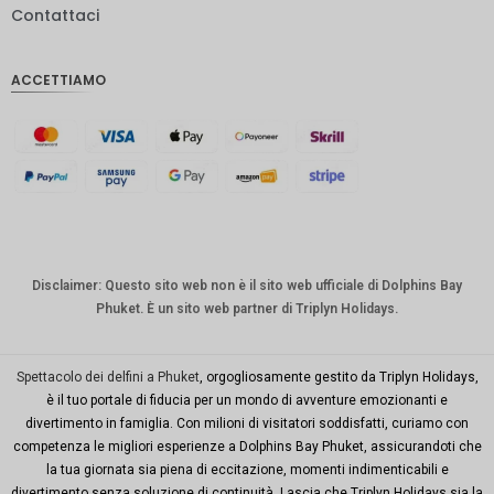
Contattaci
IDR
Sterlina
ACCETTIAMO
inglese
Corona
danese
CHF
CAD
Dollaro
australia
Disclaimer: Questo sito web non è il sito web ufficiale di Dolphins Bay
no
Phuket. È un sito web partner di Triplyn Holidays.
KRW
Città di
Spettacolo dei delfini a Phuket
, orgogliosamente gestito da Triplyn Holidays,
New
è il tuo portale di fiducia per un mondo di avventure emozionanti e
York
divertimento in famiglia. Con milioni di visitatori soddisfatti, curiamo con
competenza le migliori esperienze a Dolphins Bay Phuket, assicurandoti che
TWD
la tua giornata sia piena di eccitazione, momenti indimenticabili e
Milioni di
divertimento senza soluzione di continuità. Lascia che Triplyn Holidays sia la