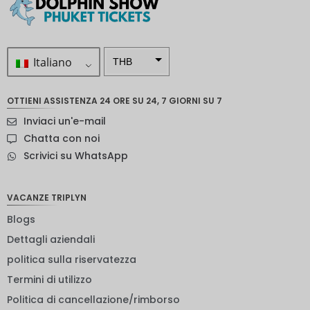
Italiano
THB
ZAR
OTTIENI ASSISTENZA 24 ORE SU 24, 7 GIORNI SU 7
Corona
Inviaci un'e-mail
svedese
Chatta con noi
Dollaro
Scrivici su WhatsApp
neozelan
dese
NOK
VACANZE TRIPLYN
Blogs
Yen
giappon
Dettagli aziendali
ese
politica sulla riservatezza
euro
Termini di utilizzo
rupia
Politica di cancellazione/rimborso
indiana