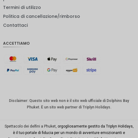
Termini di utilizzo
GBP
Politica di cancellazione/rimborso
DKK
Contattaci
CHF
ACCETTIAMO
CAD
AUD
KRW
CNY
TWD
MYR
Disclaimer: Questo sito web non è il sito web ufficiale di Dolphins Bay
Phuket. È un sito web partner di Triplyn Holidays.
PHP
HKD
Spettacolo dei delfini a Phuket
, orgogliosamente gestito da Triplyn Holidays,
SGD
è il tuo portale di fiducia per un mondo di avventure emozionanti e