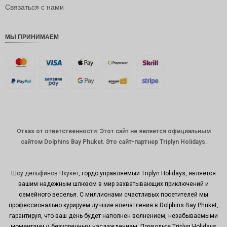
рупия
Связаться с нами
РДЭ
МЫ ПРИНИМАЕМ
Фунт
стерлинг
ов
датская
крона
швейцар
ский
франк
Отказ от ответственности: Этот сайт не является официальным
САПР
сайтом Dolphins Bay Phuket. Это сайт-партнер Triplyn Holidays.
австрал
ийский
доллар
Шоу дельфинов Пхукет
, гордо управляемый Triplyn Holidays, является
вашим надежным шлюзом в мир захватывающих приключений и
корейск
семейного веселья. С миллионами счастливых посетителей мы
ая вона
профессионально курируем лучшие впечатления в Dolphins Bay Phuket,
китайски
гарантируя, что ваш день будет наполнен волнением, незабываемыми
й юань
моментами и безупречным наслаждением. Позвольте Triplyn Holidays