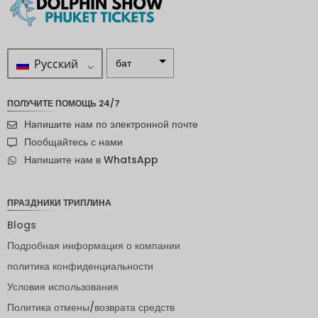
Русский
бат
ZAR
ПОЛУЧИТЕ ПОМОЩЬ 24/7
шведска
Напишите нам по электронной почте
я крона
Пообщайтесь с нами
новозел
Напишите нам в WhatsApp
андский
доллар
норвежс
ПРАЗДНИКИ ТРИПЛИНА
кая
крона
Blogs
Подробная информация о компании
ЙЕНА
политика конфиденциальности
евро
Условия использования
индийск
Политика отмены/возврата средств
ая