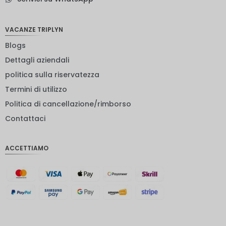
neozelan
dese
NOK
VACANZE TRIPLYN
Blogs
Yen
giappon
Dettagli aziendali
ese
politica sulla riservatezza
euro
Termini di utilizzo
rupia
Politica di cancellazione/rimborso
indiana
Contattaci
IDR
Sterlina
ACCETTIAMO
inglese
Corona
danese
CHF
CAD