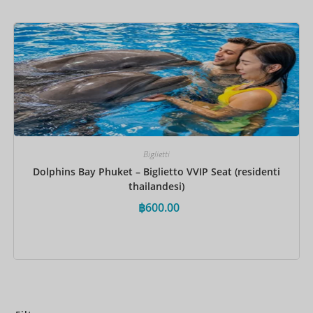
Prenota ora
Biglietti
Dolphins Bay Phuket – Biglietto VVIP Seat (residenti
thailandesi)
฿
600.00
Prenota ora