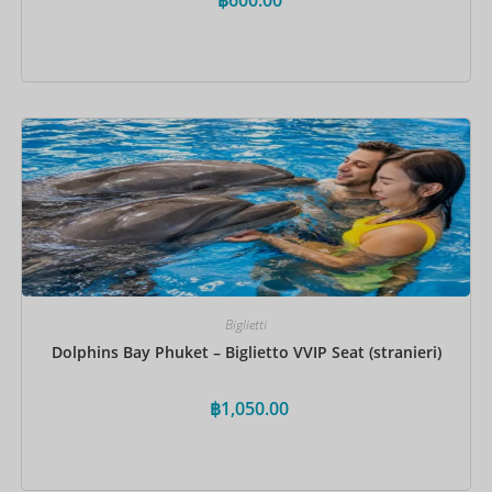
Prenota ora
Biglietti
Dolphins Bay Phuket – Biglietto VVIP Seat (stranieri)
฿
1,050.00