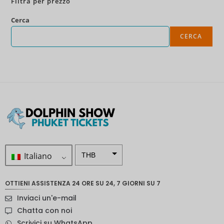
Filtra per prezzo
Cerca
CERCA
Italiano
THB
ZAR
OTTIENI ASSISTENZA 24 ORE SU 24, 7 GIORNI SU 7
Corona
Inviaci un'e-mail
svedese
Chatta con noi
Dollaro
Scrivici su WhatsApp