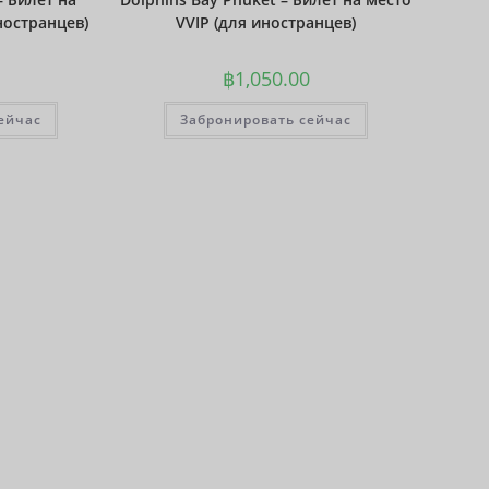
ностранцев)
VVIP (для иностранцев)
Фунт
стерлинг
ов
฿
1,050.00
датская
ейчас
Забронировать сейчас
крона
швейцар
ский
франк
САПР
австрал
ийский
доллар
корейск
ая вона
китайски
й юань
ТВД