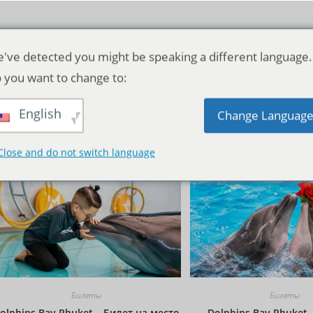
've detected you might be speaking a different language.
 you want to change to:
English
Исходная сортировка
Change Languag
Close and do not switch language
Билеты
Билеты
olphins Bay Phuket – Билет на место
Dolphins Bay Phuket 