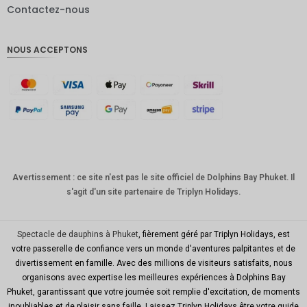
Contactez-nous
Livres
sterling
NOUS ACCEPTONS
Couronn
e
danoise
CHF
GOUJAT
AUD
KRW
Avertissement : ce site n'est pas le site officiel de Dolphins Bay Phuket. Il
s'agit d'un site partenaire de Triplyn Holidays.
Le
Nouvel
An
chinois
Spectacle de dauphins à Phuket
, fièrement géré par Triplyn Holidays, est
votre passerelle de confiance vers un monde d'aventures palpitantes et de
TWD
divertissement en famille. Avec des millions de visiteurs satisfaits, nous
organisons avec expertise les meilleures expériences à Dolphins Bay
MYR
Phuket, garantissant que votre journée soit remplie d'excitation, de moments
inoubliables et de plaisir sans faille. Laissez Triplyn Holidays être votre guide