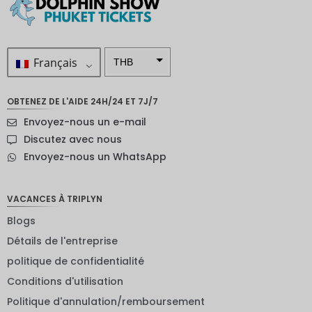
Français
THB
ZAR
OBTENEZ DE L'AIDE 24H/24 ET 7J/7
SEK
Envoyez-nous un e-mail
Dollar
Discutez avec nous
néo-
Envoyez-nous un WhatsApp
zélandai
s
NOK
VACANCES À TRIPLYN
Blogs
JPY
Détails de l'entreprise
EUR
politique de confidentialité
Roupie
Conditions d'utilisation
indienne
Politique d'annulation/remboursement
IDR