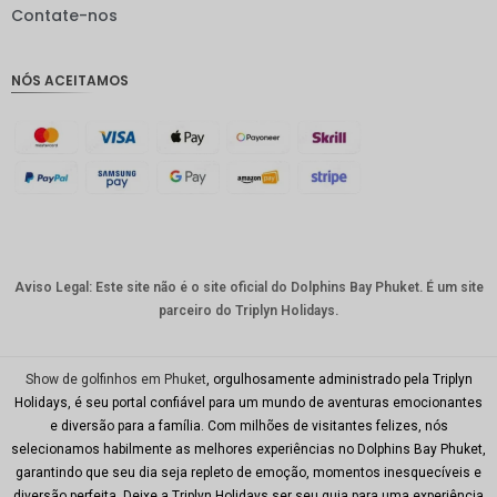
IDR
Contate-nos
GBP
NÓS ACEITAMOS
Coroa
dinamar
quesa
Franco
suíço
CAD
Dólar
australia
Aviso Legal: Este site não é o site oficial do Dolphins Bay Phuket. É um site
no
parceiro do Triplyn Holidays.
KRW
CNY
Show de golfinhos em Phuket
, orgulhosamente administrado pela Triplyn
Holidays, é seu portal confiável para um mundo de aventuras emocionantes
TWD
e diversão para a família. Com milhões de visitantes felizes, nós
selecionamos habilmente as melhores experiências no Dolphins Bay Phuket,
Minhas
garantindo que seu dia seja repleto de emoção, momentos inesquecíveis e
Ries
diversão perfeita. Deixe a Triplyn Holidays ser seu guia para uma experiência