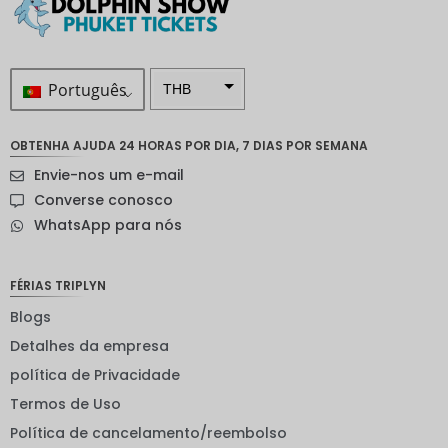
Português
THB
ZAR
OBTENHA AJUDA 24 HORAS POR DIA, 7 DIAS POR SEMANA
Coroa
Envie-nos um e-mail
sueca
Converse conosco
Dólar
WhatsApp para nós
neozelan
dês
Coroa
FÉRIAS TRIPLYN
noruegu
esa
Blogs
Detalhes da empresa
ienes
política de Privacidade
EUR
Termos de Uso
INR
Política de cancelamento/reembolso