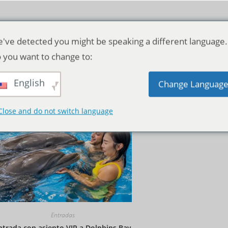
've detected you might be speaking a different language.
 you want to change to:
English
Orden predeterminado
Change Languag
Close and do not switch language
Entradas
ntrada con asiento VIP a Dolphins Bay