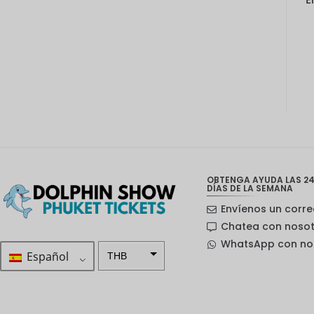
OBTENGA AYUDA LAS 24
DÍAS DE LA SEMANA
Envíenos un corre
Chatea con noso
WhatsApp con no
Español
THB
ZAR
Corona