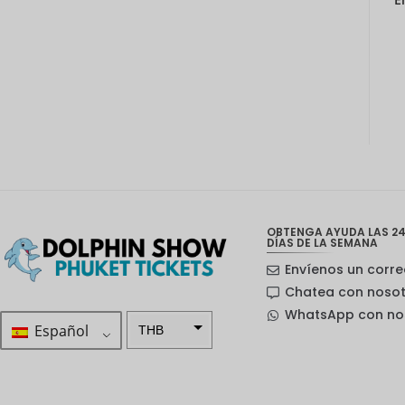
OBTENGA AYUDA LAS 24
DÍAS DE LA SEMANA
Envíenos un corre
Chatea con noso
WhatsApp con no
Español
THB
ZAR
Corona