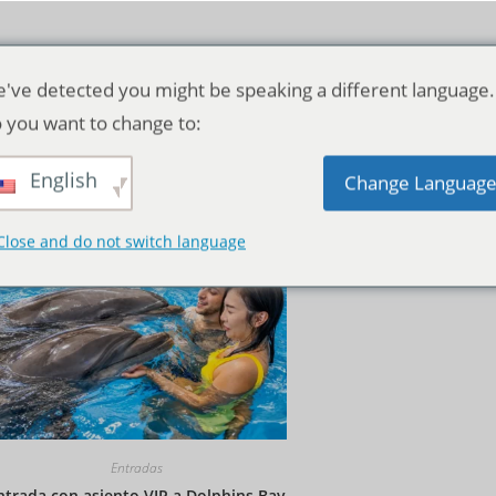
've detected you might be speaking a different language.
 you want to change to:
English
Orden predeterminado
Change Languag
Close and do not switch language
Entradas
ntrada con asiento VIP a Dolphins Bay