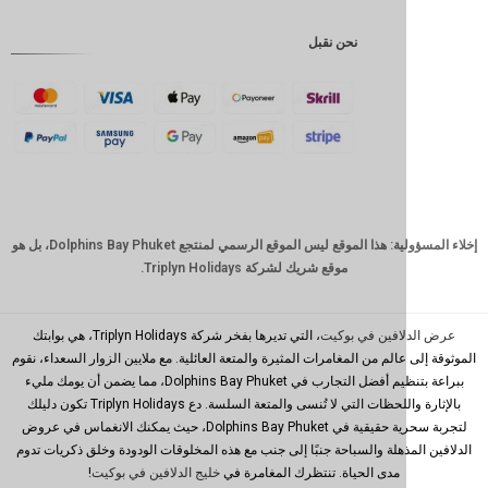
إندونيسية
نحن نقبل
GBP
كرونة
دانمركية
فرنك
سويسري
كاد
الدولار
إخلاء المسؤولية: هذا الموقع ليس الموقع الرسمي لمنتجع Dolphins Bay Phuket، بل هو
الاسترالي
موقع شريك لشركة Triplyn Holidays.
وون
كوري
جنوبي
افين في بوكيت
، التي تديرها بفخر شركة Triplyn Holidays، هي بوابتك
الم من المغامرات المثيرة والمتعة العائلية. مع ملايين الزوار السعداء، نقوم
يوان
ببراعة بتنظيم أفضل التجارب في Dolphins Bay Phuket، مما يضمن أن يومك مليء
صيني
بالإثارة واللحظات التي لا تُنسى والمتعة السلسة. دع Triplyn Holidays تكون دليلك
تايوان
لتجربة سحرية حقيقية في Dolphins Bay Phuket، حيث يمكنك الانغماس في عروض
ذهلة والسباحة جنبًا إلى جنب مع هذه المخلوقات الودودة وخلق ذكريات تدوم
رينغيت
مدى الحياة. تنتظرك المغامرة في
خليج الدلافين في بوكيت
!
ماليزي