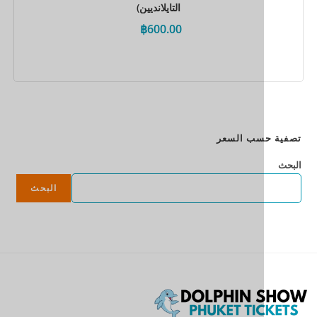
التايلانديين)
฿
600.00
احجز الآن
سب السعر
البحث