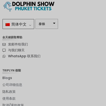
简体中文
泰铢
南非兰特
全天候获取帮助
瑞典克朗
发邮件给我们
新西兰元
与我们聊天
WhatsApp 联系我们
挪威克朗
日元
TRIPLYN 假期
欧元
Blogs
印度卢比
公司详细信息
隐私政策
发行人违
约评级
使用条款
英镑
取消/退款政策