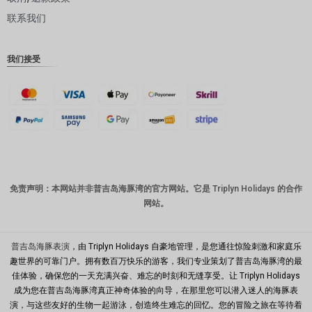
联系我们
丹麦克朗
瑞士法郎
我们接受
计算机辅
助设计
澳元
韩元
中国新年
新台币
免责声明：本网站并非普吉岛海豚湾的官方网站。它是 Triplyn Holidays 的合作
网站。
马来西亚
林吉特
PHP
普吉岛海豚表演
，由 Triplyn Holidays 自豪地管理，是您通往惊险刺激和家庭乐
趣世界的可靠门户。拥有数百万快乐的游客，我们专业策划了普吉岛海豚湾的最
港币
佳体验，确保您的一天充满兴奋、难忘的时刻和无缝享受。让 Triplyn Holidays
成为您在普吉岛海豚湾真正神奇体验的向导，在那里您可以潜入迷人的海豚表
新加坡元
演，与这些友好的生物一起游泳，创造终生难忘的回忆。您的冒险之旅在等待着