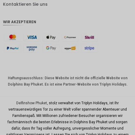
DKK
Kontaktieren Sie uns
CHF
WIR AKZEPTIEREN
CAD
AUD
Südkore
anischer
Won
Chinesis
cher
Yuan
Haftungsausschluss: Diese Website ist nicht die offizielle Website von
Dolphins Bay Phuket. Es ist eine Partner-Website von Triplyn Holidays.
TWD
MYR
Delfinshow Phuket
, stolz verwaltet von Triplyn Holidays, ist Ihr
PHP
vertrauenswürdiges Tor zu einer Welt voller spannender Abenteuer und
Familienspaß. Mit Millionen zufriedener Besucher organisieren wir
HKD
fachmännisch die besten Erlebnisse in Dolphins Bay Phuket und sorgen
SGD
dafür, dass Ihr Tag voller Aufregung, unvergesslicher Momente und
nahtlosen Vergnügens ist. Lassen Sie sich von Triplyn Holidays zu einem