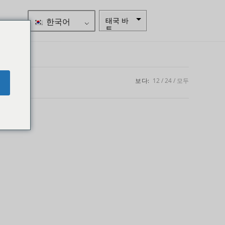
한국어
태국 바
트
자르
스웨덴
크로나
보다:
12
24
모두
e
뉴질랜드
달러
노르웨이
크로네
엔화
유로
인도 루
피
인도 루
피