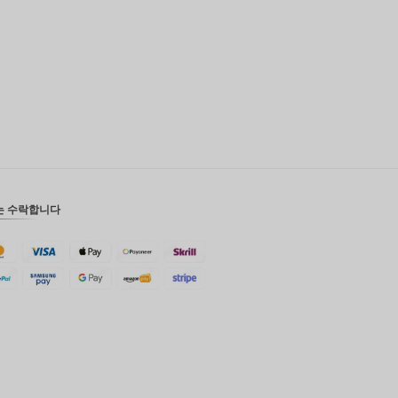
영국 파
운드
디나르
스위스
프랑
치사한
사람
호주 달
러
는 수락합니다
대한민국
원
설날
타이완
말레이시
아 루피
페소