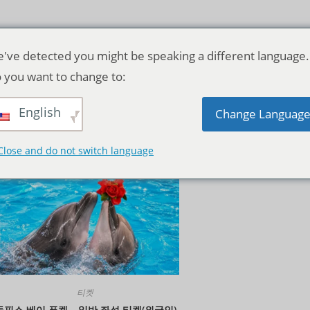
've detected you might be speaking a different language.
 you want to change to:
English
기본순
Change Languag
Close and do not switch language
티켓
돌핀스 베이 푸켓 – 일반 좌석 티켓(외국인)