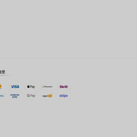
瑞士法郎
计算机辅
助设计
澳元
韩元
中国新年
新台币
接受
马来西亚
林吉特
PHP
港币
新加坡元
美元