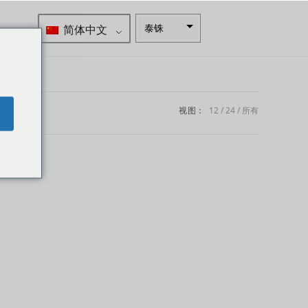
简体中文
泰铢
南非兰特
瑞典克朗
新西兰元
视图：
12
24
所有
e
挪威克朗
日元
欧元
印度卢比
发行人违
约评级
英镑
丹麦克朗