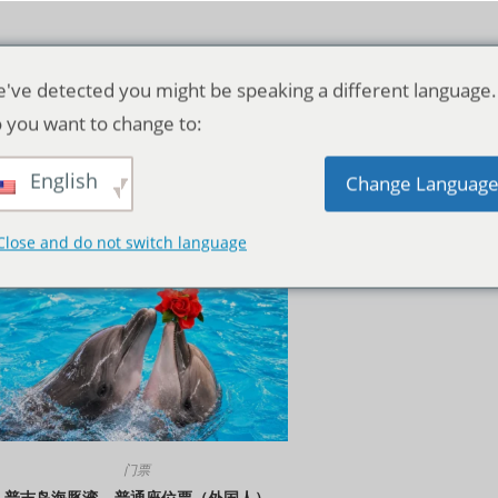
've detected you might be speaking a different language.
 you want to change to:
English
默认产品排序
Change Languag
Close and do not switch language
门票
普吉岛海豚湾 – 普通座位票（外国人）