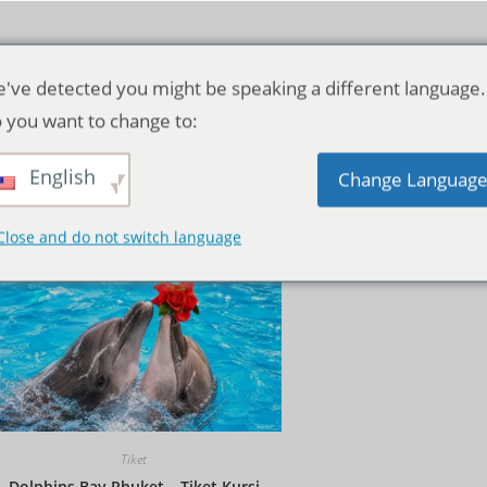
've detected you might be speaking a different language.
 you want to change to:
English
Pengurutan standar
Change Languag
Close and do not switch language
Tiket
Dolphins Bay Phuket – Tiket Kursi