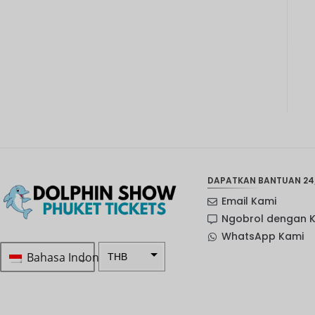
DAPATKAN BANTUAN 24
Email Kami
Ngobrol dengan 
WhatsApp Kami
Bahasa Indonesia
THB
Rp 1.0 ...
SEK