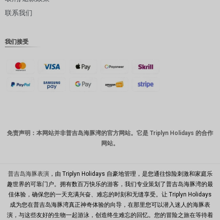
联系我们
丹麦克朗
瑞士法郎
我们接受
计算机辅
助设计
澳元
韩元
中国新年
新台币
免责声明：本网站并非普吉岛海豚湾的官方网站。它是 Triplyn Holidays 的合作
网站。
马来西亚
林吉特
PHP
普吉岛海豚表演
，由 Triplyn Holidays 自豪地管理，是您通往惊险刺激和家庭乐
趣世界的可靠门户。拥有数百万快乐的游客，我们专业策划了普吉岛海豚湾的最
港币
佳体验，确保您的一天充满兴奋、难忘的时刻和无缝享受。让 Triplyn Holidays
成为您在普吉岛海豚湾真正神奇体验的向导，在那里您可以潜入迷人的海豚表
新加坡元
演，与这些友好的生物一起游泳，创造终生难忘的回忆。您的冒险之旅在等待着