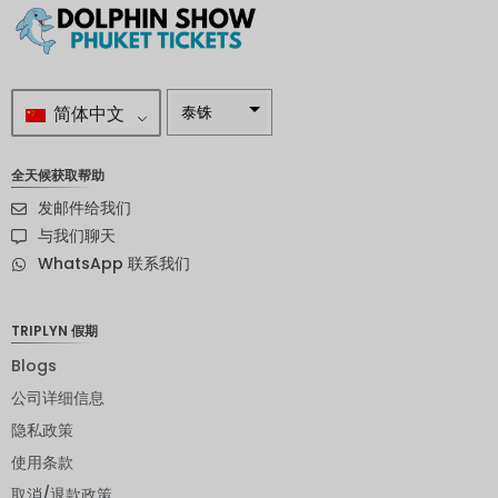
简体中文
泰铢
南非兰特
全天候获取帮助
瑞典克朗
发邮件给我们
新西兰元
与我们聊天
WhatsApp 联系我们
挪威克朗
日元
TRIPLYN 假期
欧元
Blogs
印度卢比
公司详细信息
隐私政策
发行人违
约评级
使用条款
英镑
取消/退款政策