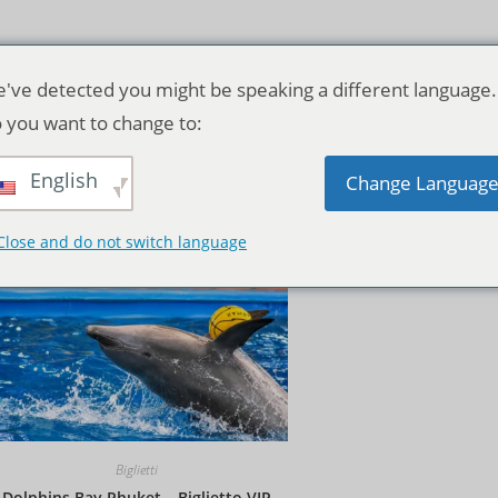
've detected you might be speaking a different language.
 you want to change to:
English
Ordinamento predefinito
Change Languag
Close and do not switch language
Biglietti
Dolphins Bay Phuket – Biglietto VIP