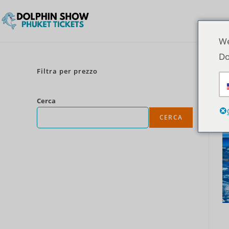
We
Do
Filtra per prezzo
Cerca
CERCA