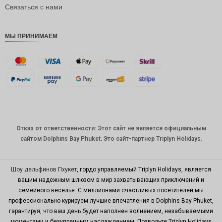
рупия
Связаться с нами
РДЭ
МЫ ПРИНИМАЕМ
Фунт
стерлинг
ов
датская
крона
швейцар
ский
франк
Отказ от ответственности: Этот сайт не является официальным
САПР
сайтом Dolphins Bay Phuket. Это сайт-партнер Triplyn Holidays.
австрал
ийский
доллар
Шоу дельфинов Пхукет
, гордо управляемый Triplyn Holidays, является
вашим надежным шлюзом в мир захватывающих приключений и
корейск
семейного веселья. С миллионами счастливых посетителей мы
ая вона
профессионально курируем лучшие впечатления в Dolphins Bay Phuket,
китайски
гарантируя, что ваш день будет наполнен волнением, незабываемыми
й юань
моментами и безупречным наслаждением. Позвольте Triplyn Holidays