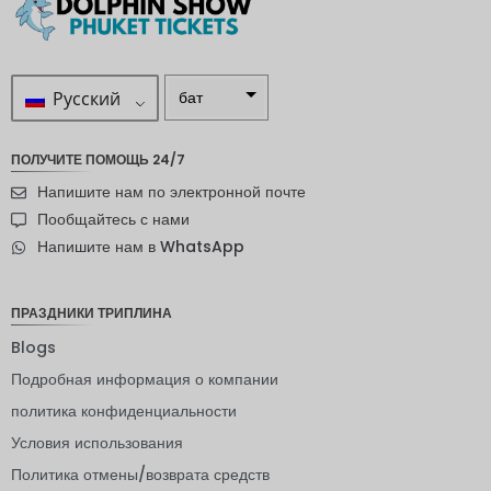
Русский
бат
ZAR
ПОЛУЧИТЕ ПОМОЩЬ 24/7
шведска
Напишите нам по электронной почте
я крона
Пообщайтесь с нами
новозел
Напишите нам в WhatsApp
андский
доллар
норвежс
ПРАЗДНИКИ ТРИПЛИНА
кая
крона
Blogs
Подробная информация о компании
ЙЕНА
политика конфиденциальности
евро
Условия использования
индийск
Политика отмены/возврата средств
ая