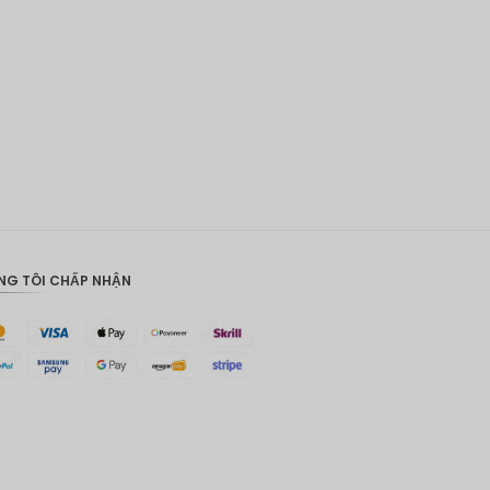
CAD
AUD
KRW
CNY
TWD
MYR
PHP
NG TÔI CHẤP NHẬN
HKD
SGD
USD