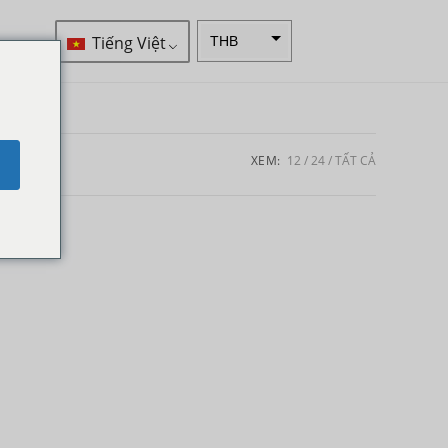
Tiếng Việt
THB
ZAR
SEK
NZD
XEM:
12
24
TẤT CẢ
e
NOK
JPY
EUR
INR
IDR
GBP
DKK
CHF