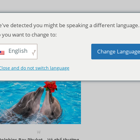
've detected you might be speaking a different language.
 you want to change to:
English
Thứ tự mặc định
Change Languag
Close and do not switch language
Vé
Dolphins Bay Phuket – Vé ghế thường