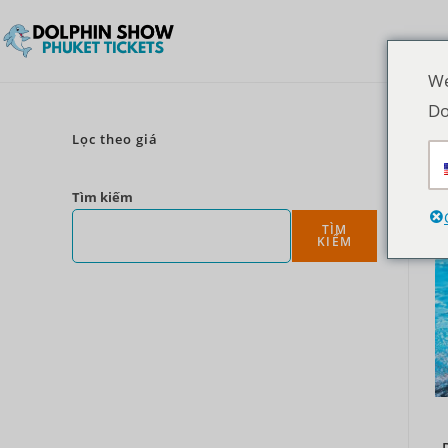
We
Do
Lọc theo giá
Tìm kiếm
TÌM
KIẾM