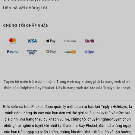
IDR
Liên hệ với chúng tôi
Bảng
Anh
CHÚNG TÔI CHẤP NHẬN
ĐKK
CHF
CAD
Đô la Úc
KRW
Tuyên bố miễn trừ trách nhiệm: Trang web này không phải là trang web chính
Nhân
dân tệ
thức của Dolphins Bay Phuket. Đây là trang web đối tác của Triplyn Holidays.
TWD
Biểu diễn cá heo Phuket
, được quản lý một cách tự hào bởi Triplyn Holidays, là
MYR
cánh cổng đáng tin cậy của bạn đến với thế giới phiêu lưu kỳ thú và niềm vui
gia đình. Với hàng triệu du khách vui vẻ, chúng tôi chuyên nghiệp tuyển chọn
PHP
những trải nghiệm tuyệt vời nhất tại Dolphins Bay Phuket, đảm bảo rằng ngày
Hồng
của bạn tràn ngập sự phấn khích, những khoảnh khắc khó quên và tận hưởng