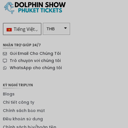
Tiếng Việt
THB
VND
NHẬN TRỢ GIÚP 24/7
SEK
Gửi Email Cho Chúng Tôi
Đô la
Trò chuyện với chúng tôi
New
WhatsApp cho chúng tôi
Zealand
NOK
KỲ NGHỈ TRIPLYN
Yên
Blogs
Nhật
Chi tiết công ty
Đồng
euro
Chính sách bảo mật
Điều khoản sử dụng
INR
Chính sách hủy/hoàn tiền