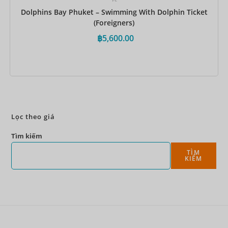
Dolphins Bay Phuket – Swimming With Dolphin Ticket
(Foreigners)
฿
5,600.00
Đặt ngay
Lọc theo giá
Tìm kiếm
TÌM
KIẾM