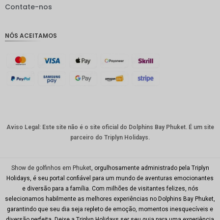
IDR
Contate-nos
GBP
NÓS ACEITAMOS
Coroa
dinamar
quesa
Franco
suíço
CAD
Dólar
australia
Aviso Legal: Este site não é o site oficial do Dolphins Bay Phuket. É um site
no
parceiro do Triplyn Holidays.
KRW
CNY
Show de golfinhos em Phuket
, orgulhosamente administrado pela Triplyn
Holidays, é seu portal confiável para um mundo de aventuras emocionantes
TWD
e diversão para a família. Com milhões de visitantes felizes, nós
selecionamos habilmente as melhores experiências no Dolphins Bay Phuket,
Minhas
garantindo que seu dia seja repleto de emoção, momentos inesquecíveis e
Ries
diversão perfeita. Deixe a Triplyn Holidays ser seu guia para uma experiência