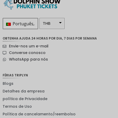
Português
THB
ZAR
OBTENHA AJUDA 24 HORAS POR DIA, 7 DIAS POR SEMANA
Coroa
Envie-nos um e-mail
sueca
Converse conosco
Dólar
WhatsApp para nós
neozelan
dês
Coroa
FÉRIAS TRIPLYN
noruegu
esa
Blogs
Detalhes da empresa
ienes
política de Privacidade
EUR
Termos de Uso
INR
Política de cancelamento/reembolso