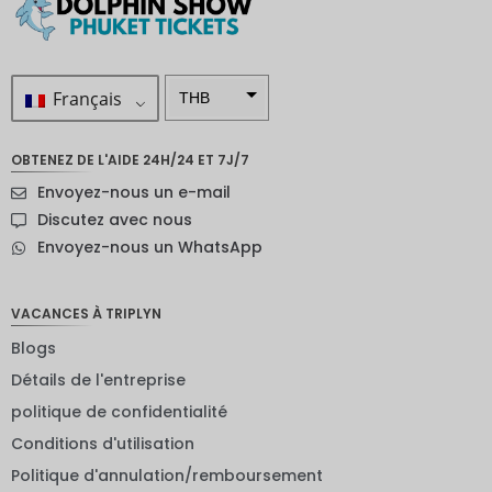
Français
THB
ZAR
OBTENEZ DE L'AIDE 24H/24 ET 7J/7
SEK
Envoyez-nous un e-mail
Dollar
Discutez avec nous
néo-
Envoyez-nous un WhatsApp
zélandai
s
NOK
VACANCES À TRIPLYN
Blogs
JPY
Détails de l'entreprise
EUR
politique de confidentialité
Roupie
Conditions d'utilisation
indienne
Politique d'annulation/remboursement
IDR