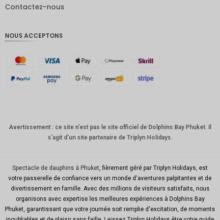
Contactez-nous
Livres
sterling
NOUS ACCEPTONS
Couronn
e
danoise
CHF
GOUJAT
AUD
KRW
Avertissement : ce site n'est pas le site officiel de Dolphins Bay Phuket. Il
s'agit d'un site partenaire de Triplyn Holidays.
Le
Nouvel
An
chinois
Spectacle de dauphins à Phuket
, fièrement géré par Triplyn Holidays, est
votre passerelle de confiance vers un monde d'aventures palpitantes et de
TWD
divertissement en famille. Avec des millions de visiteurs satisfaits, nous
organisons avec expertise les meilleures expériences à Dolphins Bay
MYR
Phuket, garantissant que votre journée soit remplie d'excitation, de moments
inoubliables et de plaisir sans faille. Laissez Triplyn Holidays être votre guide