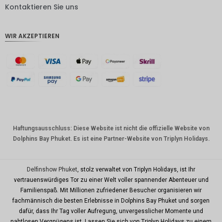
DKK
Kontaktieren Sie uns
CHF
WIR AKZEPTIEREN
CAD
AUD
Südkore
anischer
Won
Chinesis
cher
Yuan
Haftungsausschluss: Diese Website ist nicht die offizielle Website von
Dolphins Bay Phuket. Es ist eine Partner-Website von Triplyn Holidays.
TWD
MYR
Delfinshow Phuket
, stolz verwaltet von Triplyn Holidays, ist Ihr
PHP
vertrauenswürdiges Tor zu einer Welt voller spannender Abenteuer und
Familienspaß. Mit Millionen zufriedener Besucher organisieren wir
HKD
fachmännisch die besten Erlebnisse in Dolphins Bay Phuket und sorgen
SGD
dafür, dass Ihr Tag voller Aufregung, unvergesslicher Momente und
nahtlosen Vergnügens ist. Lassen Sie sich von Triplyn Holidays zu einem