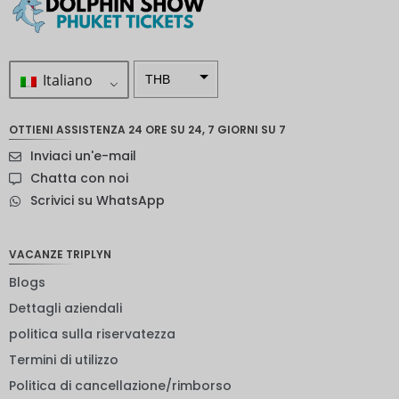
Italiano
THB
ZAR
OTTIENI ASSISTENZA 24 ORE SU 24, 7 GIORNI SU 7
Corona
Inviaci un'e-mail
svedese
Chatta con noi
Dollaro
Scrivici su WhatsApp
neozelan
dese
NOK
VACANZE TRIPLYN
Blogs
Yen
giappon
Dettagli aziendali
ese
politica sulla riservatezza
euro
Termini di utilizzo
rupia
Politica di cancellazione/rimborso
indiana