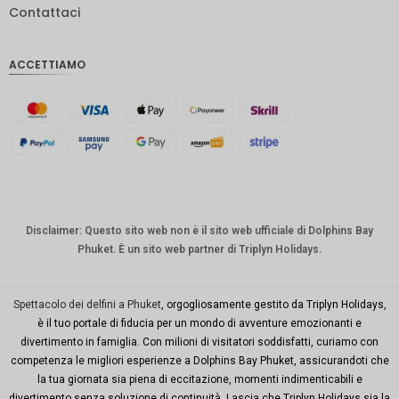
Contattaci
IDR
Sterlina
ACCETTIAMO
inglese
Corona
danese
CHF
CAD
Dollaro
australia
Disclaimer: Questo sito web non è il sito web ufficiale di Dolphins Bay
no
Phuket. È un sito web partner di Triplyn Holidays.
KRW
Città di
Spettacolo dei delfini a Phuket
, orgogliosamente gestito da Triplyn Holidays,
New
è il tuo portale di fiducia per un mondo di avventure emozionanti e
York
divertimento in famiglia. Con milioni di visitatori soddisfatti, curiamo con
competenza le migliori esperienze a Dolphins Bay Phuket, assicurandoti che
TWD
la tua giornata sia piena di eccitazione, momenti indimenticabili e
Milioni di
divertimento senza soluzione di continuità. Lascia che Triplyn Holidays sia la