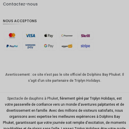
Contactez-nous
Livres
sterling
NOUS ACCEPTONS
Couronn
e
danoise
CHF
GOUJAT
AUD
KRW
Avertissement : ce site n'est pas le site officiel de Dolphins Bay Phuket. Il
s'agit d'un site partenaire de Triplyn Holidays.
Le
Nouvel
An
chinois
Spectacle de dauphins à Phuket
, fièrement géré par Triplyn Holidays, est
votre passerelle de confiance vers un monde d'aventures palpitantes et de
TWD
divertissement en famille. Avec des millions de visiteurs satisfaits, nous
organisons avec expertise les meilleures expériences à Dolphins Bay
MYR
Phuket, garantissant que votre journée soit remplie d'excitation, de moments
inoubliables et de plaisir sans faille. Laissez Triplyn Holidays être votre guide