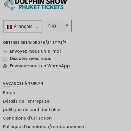
Français
THB
ZAR
OBTENEZ DE L'AIDE 24H/24 ET 7J/7
SEK
Envoyez-nous un e-mail
Dollar
Discutez avec nous
néo-
Envoyez-nous un WhatsApp
zélandai
s
NOK
VACANCES À TRIPLYN
Blogs
JPY
Détails de l'entreprise
EUR
politique de confidentialité
Roupie
Conditions d'utilisation
indienne
Politique d'annulation/remboursement
IDR