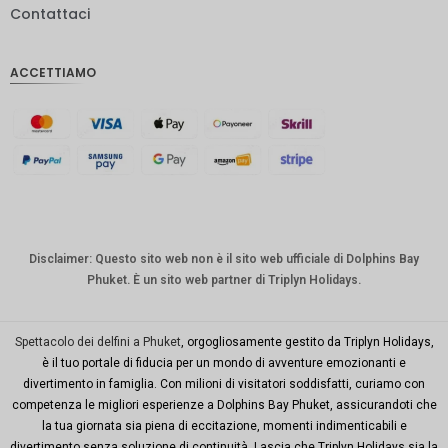
Contattaci
IDR
Sterlina
ACCETTIAMO
inglese
Corona
danese
CHF
CAD
Dollaro
australia
Disclaimer: Questo sito web non è il sito web ufficiale di Dolphins Bay
no
Phuket. È un sito web partner di Triplyn Holidays.
KRW
Città di
Spettacolo dei delfini a Phuket
, orgogliosamente gestito da Triplyn Holidays,
New
è il tuo portale di fiducia per un mondo di avventure emozionanti e
York
divertimento in famiglia. Con milioni di visitatori soddisfatti, curiamo con
competenza le migliori esperienze a Dolphins Bay Phuket, assicurandoti che
TWD
la tua giornata sia piena di eccitazione, momenti indimenticabili e
Milioni di
divertimento senza soluzione di continuità. Lascia che Triplyn Holidays sia la