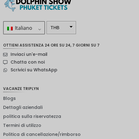
Italiano
THB
ZAR
OTTIENI ASSISTENZA 24 ORE SU 24, 7 GIORNI SU 7
Corona
Inviaci un'e-mail
svedese
Chatta con noi
Dollaro
Scrivici su WhatsApp
neozelan
dese
NOK
VACANZE TRIPLYN
Blogs
Yen
giappon
Dettagli aziendali
ese
politica sulla riservatezza
euro
Termini di utilizzo
rupia
Politica di cancellazione/rimborso
indiana