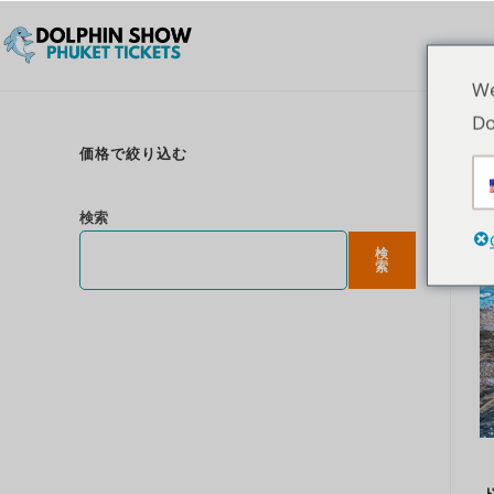
We
Do
価格で絞り込む
検索
検
索
ド