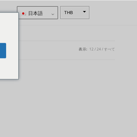
日本語
THB
南アフリ
カランド
スウェー
デンクロ
表示:
12
24
すべて
e
ーナ
NZD
ノルウェ
ークロー
ネ
日本円
ユーロ
インドル
ピー
インドル
ピー