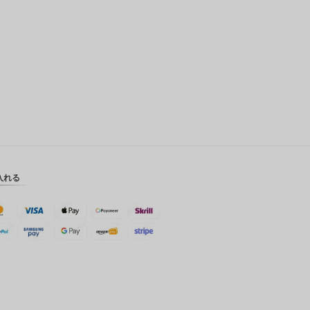
英ポンド
デンマー
ククロー
ネ
スイスフ
ラン
CAD
オースト
ラリアド
ル
入れる
韓国ウォ
ン
人民元
台湾
MYR