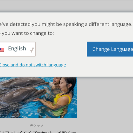
've detected you might be speaking a different language.
 you want to change to:
English
デフォルト表示
Change Languag
Close and do not switch language
チケット
ルフィンズ ベイ プーケット – VVIP シー