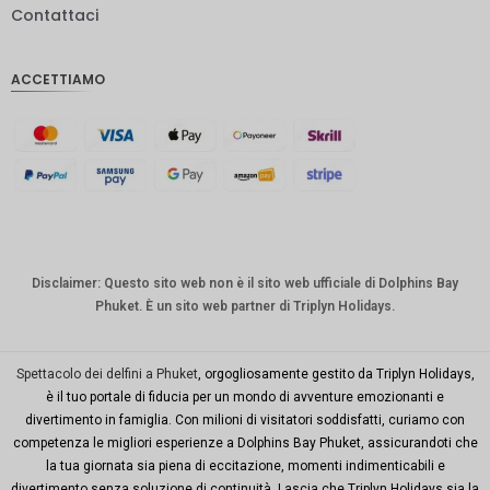
Contattaci
IDR
Sterlina
ACCETTIAMO
inglese
Corona
danese
CHF
CAD
Dollaro
australia
Disclaimer: Questo sito web non è il sito web ufficiale di Dolphins Bay
no
Phuket. È un sito web partner di Triplyn Holidays.
KRW
Città di
Spettacolo dei delfini a Phuket
, orgogliosamente gestito da Triplyn Holidays,
New
è il tuo portale di fiducia per un mondo di avventure emozionanti e
York
divertimento in famiglia. Con milioni di visitatori soddisfatti, curiamo con
competenza le migliori esperienze a Dolphins Bay Phuket, assicurandoti che
TWD
la tua giornata sia piena di eccitazione, momenti indimenticabili e
Milioni di
divertimento senza soluzione di continuità. Lascia che Triplyn Holidays sia la