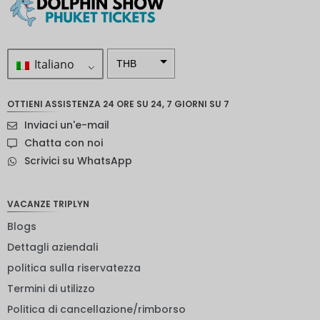
Italiano
THB
ZAR
OTTIENI ASSISTENZA 24 ORE SU 24, 7 GIORNI SU 7
Corona
Inviaci un'e-mail
svedese
Chatta con noi
Dollaro
Scrivici su WhatsApp
neozelan
dese
NOK
VACANZE TRIPLYN
Blogs
Yen
giappon
Dettagli aziendali
ese
politica sulla riservatezza
euro
Termini di utilizzo
rupia
Politica di cancellazione/rimborso
indiana