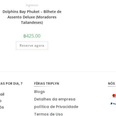
Ingressos
Dolphins Bay Phuket – Bilhete de
Assento Deluxe (Moradores
Tailandeses)
฿
425.00
Reserve agora
S POR DIA, 7
FÉRIAS TRIPLYN
NÓS
Blogs
ail
Detalhes da empresa
o
política de Privacidade
ós
Termos de Uso