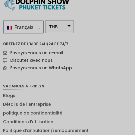
Français
THB
ZAR
OBTENEZ DE L'AIDE 24H/24 ET 7J/7
SEK
Envoyez-nous un e-mail
Dollar
Discutez avec nous
néo-
Envoyez-nous un WhatsApp
zélandai
s
NOK
VACANCES À TRIPLYN
Blogs
JPY
Détails de l'entreprise
EUR
politique de confidentialité
Roupie
Conditions d'utilisation
indienne
Politique d'annulation/remboursement
IDR