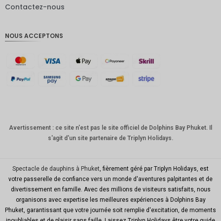
Contactez-nous
Livres
sterling
NOUS ACCEPTONS
Couronn
e
danoise
CHF
GOUJAT
AUD
KRW
Avertissement : ce site n'est pas le site officiel de Dolphins Bay Phuket. Il
s'agit d'un site partenaire de Triplyn Holidays.
Le
Nouvel
An
chinois
Spectacle de dauphins à Phuket
, fièrement géré par Triplyn Holidays, est
votre passerelle de confiance vers un monde d'aventures palpitantes et de
TWD
divertissement en famille. Avec des millions de visiteurs satisfaits, nous
organisons avec expertise les meilleures expériences à Dolphins Bay
MYR
Phuket, garantissant que votre journée soit remplie d'excitation, de moments
inoubliables et de plaisir sans faille. Laissez Triplyn Holidays être votre guide