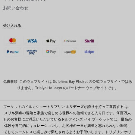
ピー
お問い合わせ
インドル
ピー
受け入れる
英ポンド
デンマー
ククロー
ネ
スイスフ
ラン
CAD
免責事項: このウェブサイトは Dolphins Bay Phuket の公式ウェブサイトではあ
オースト
りません。Triplyn Holidays のパートナー ウェブサイトです。
ラリアド
ル
韓国ウォ
プーケットのイルカショー
トリプリン ホリデーズが誇りを持って運営する は、
ン
スリル満点の冒険と家族で楽しめる世界への信頼できる入り口です。何百万人
ものお客様にご満足いただいているドルフィンズ ベイ プーケットでは、最高の
人民元
体験を専門的にキュレーションし、お客様の一日が興奮と忘れられない瞬間、
台湾
そしてシームレスな楽しみで満たされるようお手伝いします。トリプリン ホリ