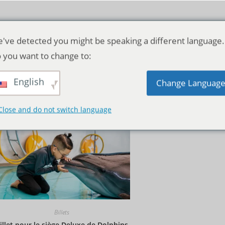
've detected you might be speaking a different language.
 you want to change to:
English
Tri par défaut
Change Languag
Close and do not switch language
Billets
illet pour le siège Deluxe de Dolphins