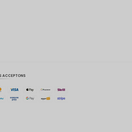
Couronn
e
danoise
CHF
GOUJAT
AUD
KRW
Le
S ACCEPTONS
Nouvel
An
chinois
TWD
MYR
PHP
Dollar de