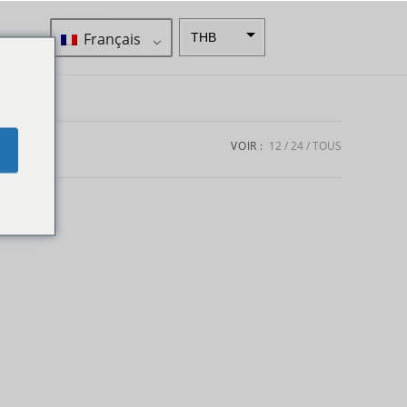
Français
THB
ZAR
SEK
Dollar
VOIR :
12
24
TOUS
e
néo-
zélandai
s
NOK
JPY
EUR
Roupie
indienne
IDR
Livres
sterling