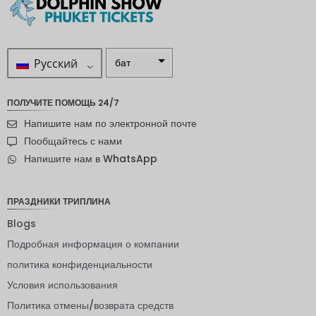
Русский
бат
ZAR
ПОЛУЧИТЕ ПОМОЩЬ 24/7
шведска
Напишите нам по электронной почте
я крона
Пообщайтесь с нами
новозел
Напишите нам в WhatsApp
андский
доллар
норвежс
ПРАЗДНИКИ ТРИПЛИНА
кая
крона
Blogs
Подробная информация о компании
ЙЕНА
политика конфиденциальности
евро
Условия использования
индийск
Политика отмены/возврата средств
ая