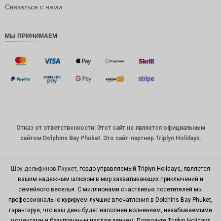
рупия
Связаться с нами
РДЭ
МЫ ПРИНИМАЕМ
Фунт
стерлинг
ов
датская
крона
швейцар
ский
франк
Отказ от ответственности: Этот сайт не является официальным
САПР
сайтом Dolphins Bay Phuket. Это сайт-партнер Triplyn Holidays.
австрал
ийский
доллар
Шоу дельфинов Пхукет
, гордо управляемый Triplyn Holidays, является
вашим надежным шлюзом в мир захватывающих приключений и
корейск
семейного веселья. С миллионами счастливых посетителей мы
ая вона
профессионально курируем лучшие впечатления в Dolphins Bay Phuket,
китайски
гарантируя, что ваш день будет наполнен волнением, незабываемыми
й юань
моментами и безупречным наслаждением. Позвольте Triplyn Holidays