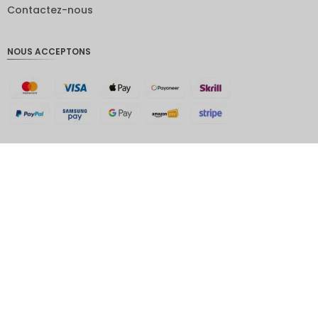
Contactez-nous
Livres
sterling
NOUS ACCEPTONS
Couronn
e
danoise
CHF
GOUJAT
AUD
KRW
Avertissement : ce site n'est pas le site officiel de Dolphins Bay Phuket. Il
s'agit d'un site partenaire de Triplyn Holidays.
Le
Nouvel
An
chinois
Spectacle de dauphins à Phuket
, fièrement géré par Triplyn Holidays, est
votre passerelle de confiance vers un monde d'aventures palpitantes et de
TWD
divertissement en famille. Avec des millions de visiteurs satisfaits, nous
organisons avec expertise les meilleures expériences à Dolphins Bay
MYR
Phuket, garantissant que votre journée soit remplie d'excitation, de moments
inoubliables et de plaisir sans faille. Laissez Triplyn Holidays être votre guide