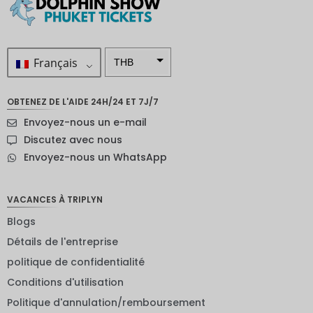
Français
THB
ZAR
OBTENEZ DE L'AIDE 24H/24 ET 7J/7
SEK
Envoyez-nous un e-mail
Dollar
Discutez avec nous
néo-
Envoyez-nous un WhatsApp
zélandai
s
NOK
VACANCES À TRIPLYN
Blogs
JPY
Détails de l'entreprise
EUR
politique de confidentialité
Roupie
Conditions d'utilisation
indienne
Politique d'annulation/remboursement
IDR