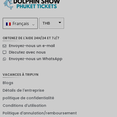
Français
THB
ZAR
OBTENEZ DE L'AIDE 24H/24 ET 7J/7
SEK
Envoyez-nous un e-mail
Dollar
Discutez avec nous
néo-
Envoyez-nous un WhatsApp
zélandai
s
NOK
VACANCES À TRIPLYN
Blogs
JPY
Détails de l'entreprise
EUR
politique de confidentialité
Roupie
Conditions d'utilisation
indienne
Politique d'annulation/remboursement
IDR