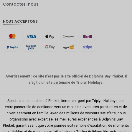
Contactez-nous
Livres
sterling
NOUS ACCEPTONS
Couronn
e
danoise
CHF
GOUJAT
AUD
KRW
Avertissement : ce site n'est pas le site officiel de Dolphins Bay Phuket. Il
s'agit d'un site partenaire de Triplyn Holidays.
Le
Nouvel
An
chinois
Spectacle de dauphins à Phuket
, fièrement géré par Triplyn Holidays, est
votre passerelle de confiance vers un monde d'aventures palpitantes et de
TWD
divertissement en famille. Avec des millions de visiteurs satisfaits, nous
organisons avec expertise les meilleures expériences à Dolphins Bay
MYR
Phuket, garantissant que votre journée soit remplie d'excitation, de moments
inoubliables et de plaisir sans faille. Laissez Triplyn Holidays être votre guide