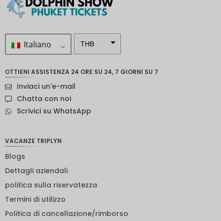
Italiano
THB
ZAR
OTTIENI ASSISTENZA 24 ORE SU 24, 7 GIORNI SU 7
Corona
Inviaci un'e-mail
svedese
Chatta con noi
Dollaro
Scrivici su WhatsApp
neozelan
dese
NOK
VACANZE TRIPLYN
Blogs
Yen
giappon
Dettagli aziendali
ese
politica sulla riservatezza
euro
Termini di utilizzo
rupia
Politica di cancellazione/rimborso
indiana