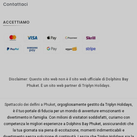
Contattaci
IDR
Sterlina
ACCETTIAMO
inglese
Corona
danese
CHF
CAD
Dollaro
australia
Disclaimer: Questo sito web non è il sito web ufficiale di Dolphins Bay
no
Phuket. È un sito web partner di Triplyn Holidays.
KRW
Città di
Spettacolo dei delfini a Phuket
, orgogliosamente gestito da Triplyn Holidays,
New
è il tuo portale di fiducia per un mondo di avventure emozionanti e
York
divertimento in famiglia. Con milioni di visitatori soddisfatti, curiamo con
competenza le migliori esperienze a Dolphins Bay Phuket, assicurandoti che
TWD
la tua giornata sia piena di eccitazione, momenti indimenticabili e
Milioni di
divertimento senza soluzione di continuità. Lascia che Triplyn Holidays sia la