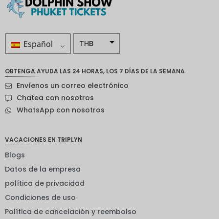
Español
THB
ZAR
OBTENGA AYUDA LAS 24 HORAS, LOS 7 DÍAS DE LA SEMANA
Corona
Envíenos un correo electrónico
sueca
Chatea con nosotros
Dólar
WhatsApp con nosotros
neozelan
dés
Corona
VACACIONES EN TRIPLYN
noruega
Blogs
Guay
Datos de la empresa
EUR
política de privacidad
Condiciones de uso
INR
Política de cancelación y reembolso
IDR