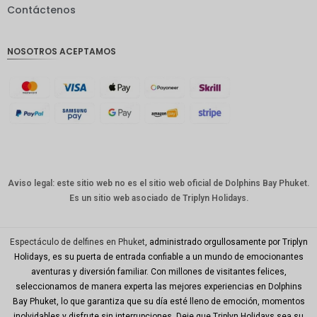
Contáctenos
GBP
Corona
NOSOTROS ACEPTAMOS
danesa
franco
suizo
CANALL
A
Dólar
australia
no
Aviso legal: este sitio web no es el sitio web oficial de Dolphins Bay Phuket.
Es un sitio web asociado de Triplyn Holidays.
Won
coreano
Año
Espectáculo de delfines en Phuket
, administrado orgullosamente por Triplyn
Nuevo
Holidays, es su puerta de entrada confiable a un mundo de emocionantes
Chino
aventuras y diversión familiar. Con millones de visitantes felices,
seleccionamos de manera experta las mejores experiencias en Dolphins
Día
Mundial
Bay Phuket, lo que garantiza que su día esté lleno de emoción, momentos
del Golfo
inolvidables y disfrute sin interrupciones. Deje que Triplyn Holidays sea su