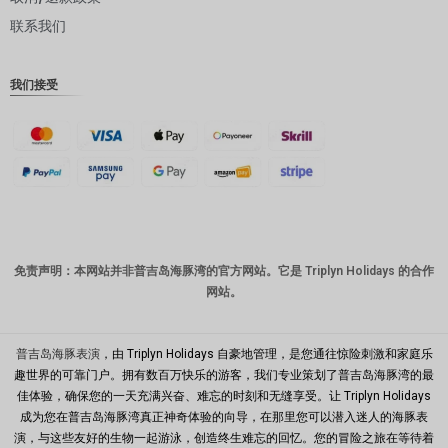
联系我们
丹麦克朗
瑞士法郎
我们接受
计算机辅
助设计
澳元
韩元
中国新年
新台币
免责声明：本网站并非普吉岛海豚湾的官方网站。它是 Triplyn Holidays 的合作
网站。
马来西亚
林吉特
PHP
普吉岛海豚表演
，由 Triplyn Holidays 自豪地管理，是您通往惊险刺激和家庭乐
趣世界的可靠门户。拥有数百万快乐的游客，我们专业策划了普吉岛海豚湾的最
港币
佳体验，确保您的一天充满兴奋、难忘的时刻和无缝享受。让 Triplyn Holidays
成为您在普吉岛海豚湾真正神奇体验的向导，在那里您可以潜入迷人的海豚表
新加坡元
演，与这些友好的生物一起游泳，创造终生难忘的回忆。您的冒险之旅在等待着