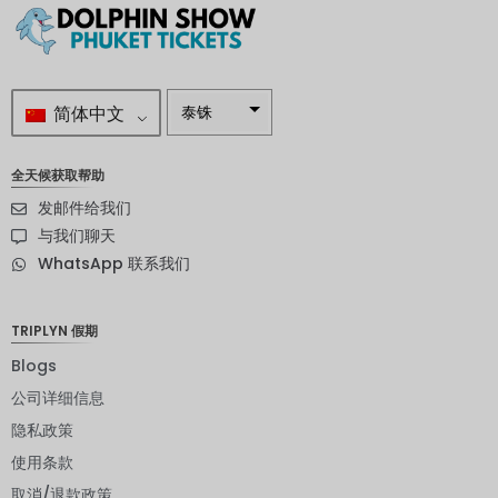
简体中文
泰铢
南非兰特
全天候获取帮助
瑞典克朗
发邮件给我们
新西兰元
与我们聊天
WhatsApp 联系我们
挪威克朗
日元
TRIPLYN 假期
欧元
Blogs
印度卢比
公司详细信息
隐私政策
发行人违
约评级
使用条款
英镑
取消/退款政策