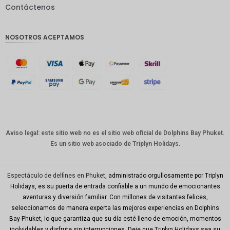
Contáctenos
GBP
Corona
NOSOTROS ACEPTAMOS
danesa
franco
suizo
CANALL
A
Dólar
australia
no
Aviso legal: este sitio web no es el sitio web oficial de Dolphins Bay Phuket.
Es un sitio web asociado de Triplyn Holidays.
Won
coreano
Año
Espectáculo de delfines en Phuket
, administrado orgullosamente por Triplyn
Nuevo
Holidays, es su puerta de entrada confiable a un mundo de emocionantes
Chino
aventuras y diversión familiar. Con millones de visitantes felices,
seleccionamos de manera experta las mejores experiencias en Dolphins
Día
Mundial
Bay Phuket, lo que garantiza que su día esté lleno de emoción, momentos
del Golfo
inolvidables y disfrute sin interrupciones. Deje que Triplyn Holidays sea su