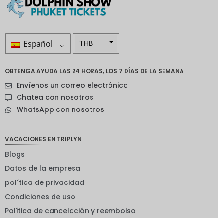
Español
THB
ZAR
OBTENGA AYUDA LAS 24 HORAS, LOS 7 DÍAS DE LA SEMANA
Corona
Envíenos un correo electrónico
sueca
Chatea con nosotros
Dólar
WhatsApp con nosotros
neozelan
dés
Corona
VACACIONES EN TRIPLYN
noruega
Blogs
Guay
Datos de la empresa
EUR
política de privacidad
Condiciones de uso
INR
Política de cancelación y reembolso
IDR