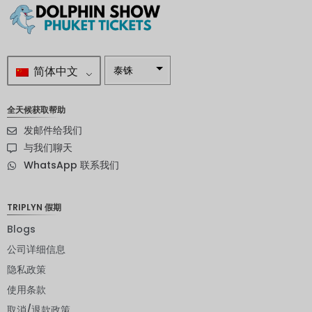
简体中文
泰铢
南非兰特
全天候获取帮助
瑞典克朗
发邮件给我们
新西兰元
与我们聊天
WhatsApp 联系我们
挪威克朗
日元
TRIPLYN 假期
欧元
Blogs
印度卢比
公司详细信息
隐私政策
发行人违
约评级
使用条款
英镑
取消/退款政策