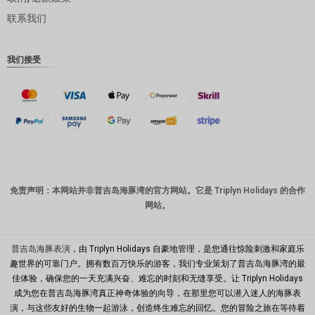
联系我们
丹麦克朗
瑞士法郎
我们接受
计算机辅
助设计
澳元
韩元
中国新年
新台币
免责声明：本网站并非普吉岛海豚湾的官方网站。它是 Triplyn Holidays 的合作
网站。
马来西亚
林吉特
PHP
普吉岛海豚表演
，由 Triplyn Holidays 自豪地管理，是您通往惊险刺激和家庭乐
趣世界的可靠门户。拥有数百万快乐的游客，我们专业策划了普吉岛海豚湾的最
港币
佳体验，确保您的一天充满兴奋、难忘的时刻和无缝享受。让 Triplyn Holidays
成为您在普吉岛海豚湾真正神奇体验的向导，在那里您可以潜入迷人的海豚表
新加坡元
演，与这些友好的生物一起游泳，创造终生难忘的回忆。您的冒险之旅在等待着